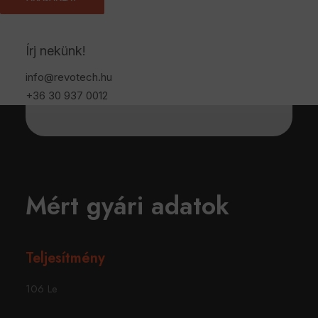
115 Lóerő
Írj nekünk!
Katalógus Nm
info@revotech.hu
285Nm Nyomaték
+36 30 937 0012
Mért gyári adatok
Teljesítmény
106 Le