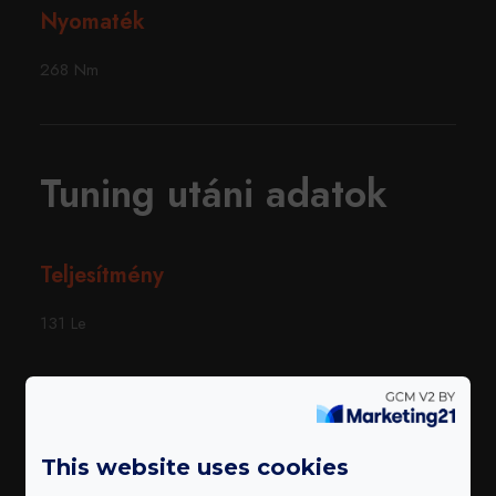
Nyomaték
268 Nm
Tuning utáni adatok
Teljesítmény
131 Le
Nyomaték
328 Nm
This website uses cookies