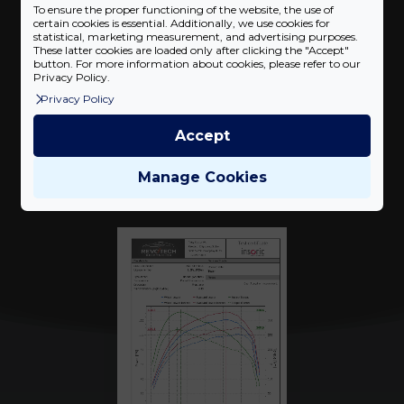
Teljesítmény növekedés
23
%
To ensure the proper functioning of the website, the use of
certain cookies is essential. Additionally, we use cookies for
statistical, marketing measurement, and advertising purposes.
These latter cookies are loaded only after clicking the "Accept"
button. For more information about cookies, please refer to our
Privacy Policy.
Privacy Policy
Accept
Mérési eredmények
Manage Cookies