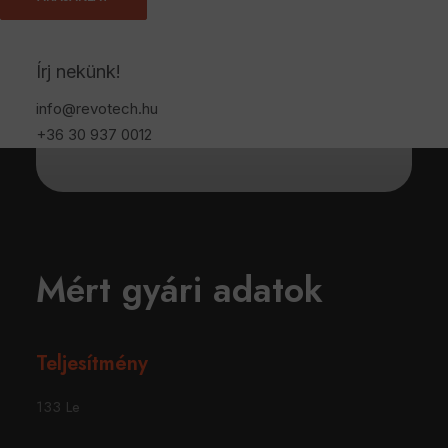
143 Lóerő
Írj nekünk!
Katalógus Nm
info@revotech.hu
320Nm Nyomaték
+36 30 937 0012
Mért gyári adatok
Teljesítmény
133 Le