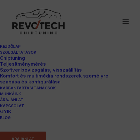
KEZDŐLAP
SZOLGÁLTATÁSOK
Chiptuning
Teljesítménymérés
Szoftver bevizsgálás, visszaállítás
Komfort és multimédia rendszerek személyre
szabása és konfigurálása
KARBANTARTÁSI TANÁCSOK
MUNKÁINK
ÁRAJÁNLAT
Seat Exeo 2.0TDI
KAPCSOLAT
GYIK
BLOG
Katalógus Le
ÁRAJÁNLAT