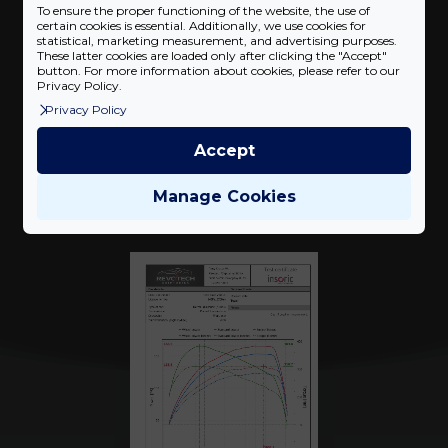
Teljesítmény növekedés
24
%
To ensure the proper functioning of the website, the use of
certain cookies is essential. Additionally, we use cookies for
statistical, marketing measurement, and advertising purposes.
These latter cookies are loaded only after clicking the "Accept"
button. For more information about cookies, please refer to our
Privacy Policy.
Privacy Policy
Accept
Mérési eredmények
Manage Cookies