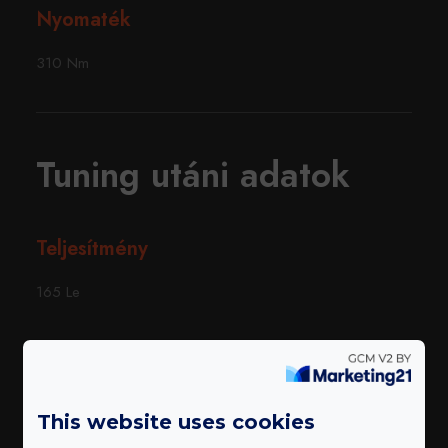
Nyomaték
310 Nm
Tuning utáni adatok
Teljesítmény
165 Le
Nyomaték
383 Nm
This website uses cookies