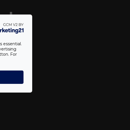
ek
s essential.
vertising
tton. For