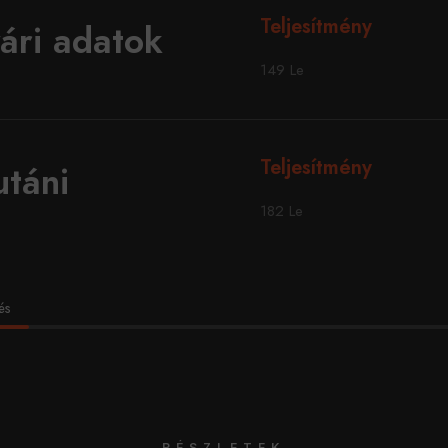
Teljesítmény
ári adatok
149 Le
Teljesítmény
utáni
182 Le
és
RÉSZLETEK