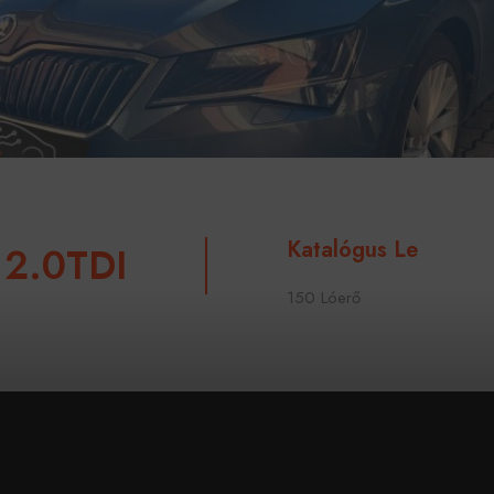
Katalógus Le
 2.0TDI
150 Lóerő