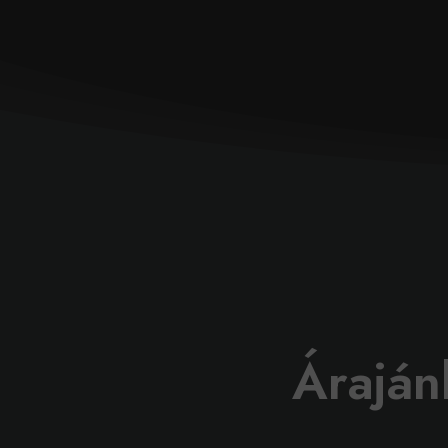
Áraján