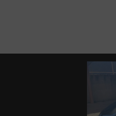
SZOLGÁLTATÁSOK
Chiptuning
Teljesítménymérés
Szoftver bevizsgálás,
visszaállítás
KEZDŐLAP
KARBANTART
Komfort és multimédia
rendszerek személyre
szabása és
konfigurálása