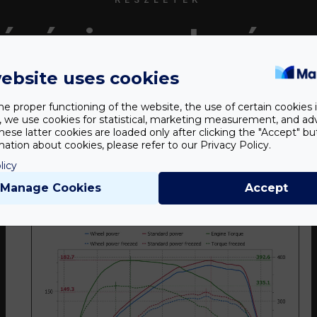
érési eredmény
ebsite uses cookies
he proper functioning of the website, the use of certain cookies i
y, we use cookies for statistical, marketing measurement, and ad
hese latter cookies are loaded only after clicking the "Accept" bu
ation about cookies, please refer to our Privacy Policy.
licy
Manage Cookies
Accept