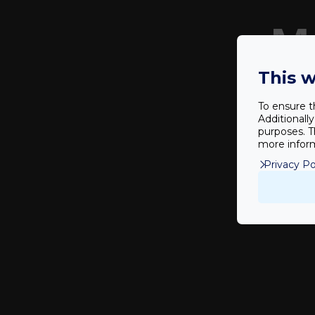
M
This w
To ensure t
Additionall
purposes. T
more inform
Privacy Po