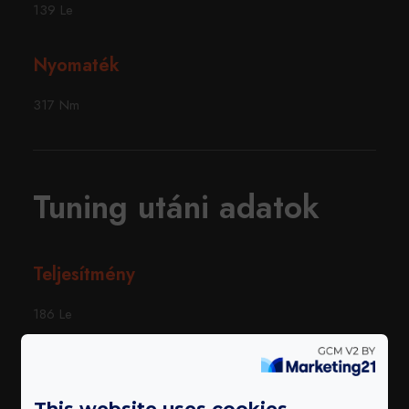
139 Le
Nyomaték
317 Nm
Tuning utáni adatok
Teljesítmény
186 Le
Nyomaték
This website uses cookies