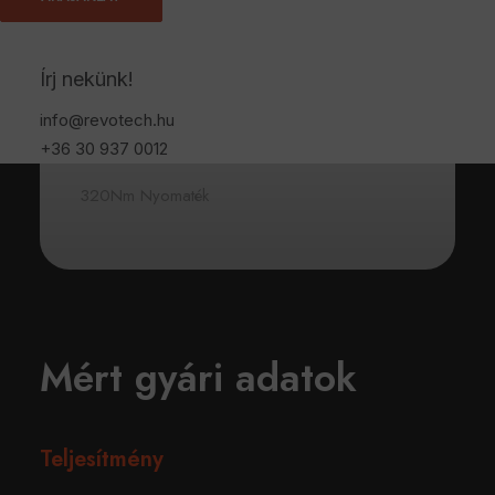
Katalógus Le
Írj nekünk!
143 Lóerő
info@revotech.hu
Katalógus Nm
+36 30 937 0012
320Nm Nyomaték
Mért gyári adatok
Teljesítmény