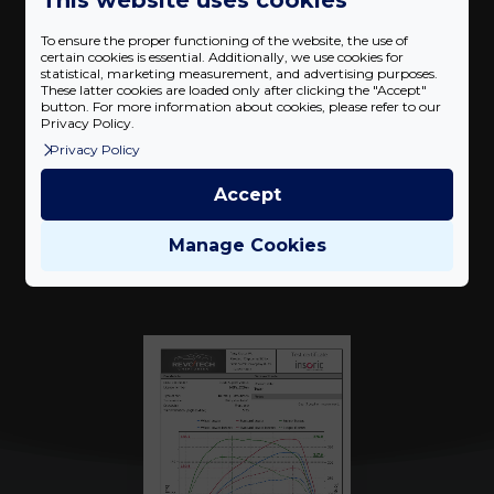
376 Nm
To ensure the proper functioning of the website, the use of
certain cookies is essential. Additionally, we use cookies for
Teljesítmény növekedés
34
%
statistical, marketing measurement, and advertising purposes.
These latter cookies are loaded only after clicking the "Accept"
button. For more information about cookies, please refer to our
Privacy Policy.
Privacy Policy
Accept
Mérési eredmények
Manage Cookies