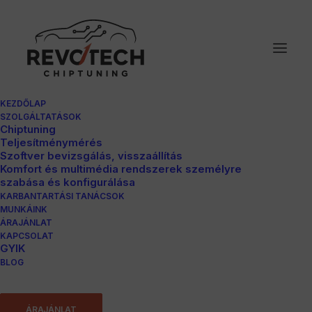
KEZDŐLAP
SZOLGÁLTATÁSOK
Chiptuning
Teljesítménymérés
Szoftver bevizsgálás, visszaállítás
Komfort és multimédia rendszerek személyre
szabása és konfigurálása
KARBANTARTÁSI TANÁCSOK
MUNKÁINK
ÁRAJÁNLAT
Skoda Superb
KAPCSOLAT
GYIK
BLOG
2.0TDI
ÁRAJÁNLAT