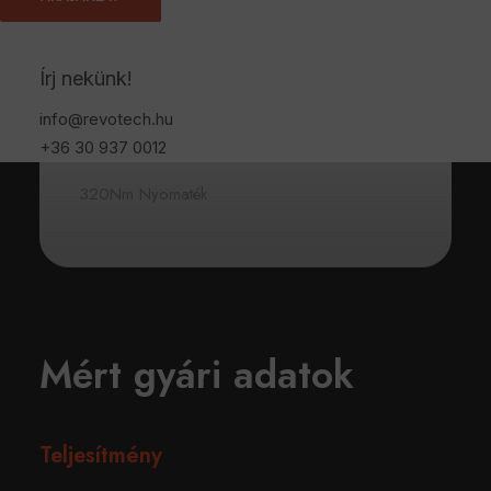
Katalógus Le
Írj nekünk!
140 Lóerő
info@revotech.hu
Katalógus Nm
+36 30 937 0012
320Nm Nyomaték
Mért gyári adatok
Teljesítmény