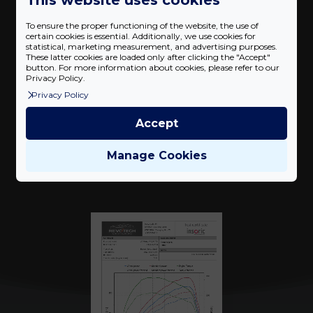
392 Nm
To ensure the proper functioning of the website, the use of
certain cookies is essential. Additionally, we use cookies for
Teljesítmény növekedés
24
%
statistical, marketing measurement, and advertising purposes.
These latter cookies are loaded only after clicking the "Accept"
button. For more information about cookies, please refer to our
Privacy Policy.
Privacy Policy
Accept
Mérési eredmények
Manage Cookies