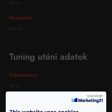
150 Le
Nyomaték
320 Nm
Tuning utáni adatok
Teljesítmény
187 Le
Nyomaték
This website uses cookies