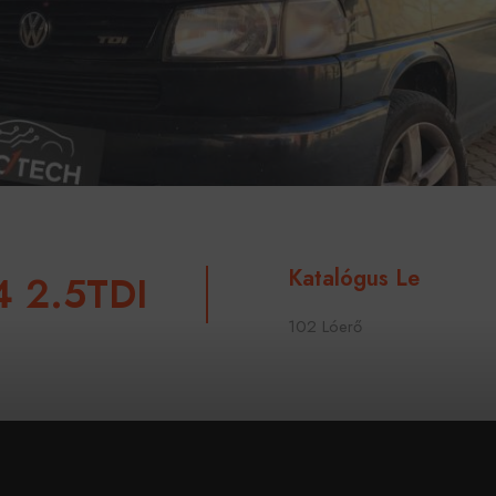
Katalógus Le
4 2.5TDI
102 Lóerő