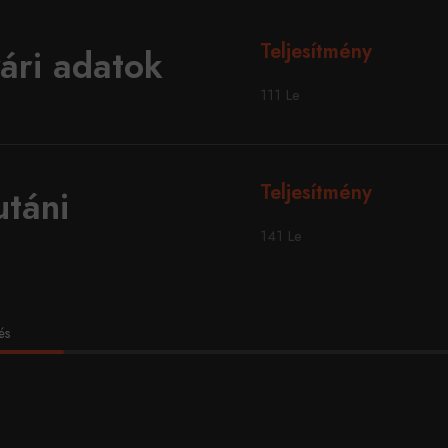
Teljesítmény
ári adatok
111 Le
Teljesítmény
utáni
141 Le
és