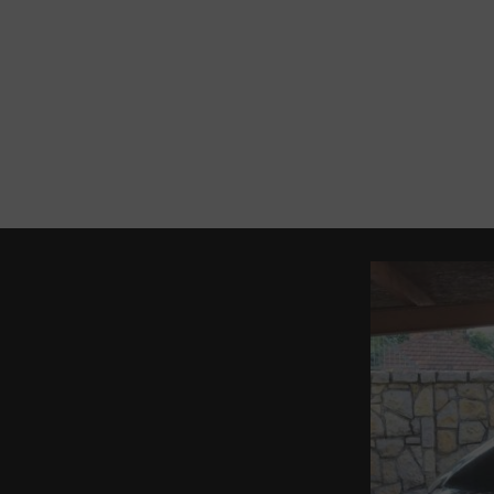
SZOLGÁLTATÁSOK
Chiptuning
Teljesítménymérés
Szoftver bevizsgálás,
visszaállítás
KEZDŐLAP
KARBANTART
Komfort és multimédia
rendszerek személyre
szabása és
konfigurálása