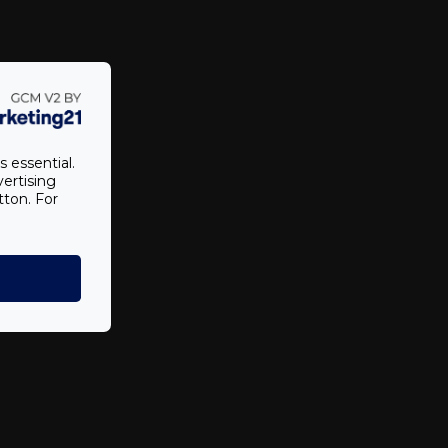
ek
s essential.
vertising
tton. For