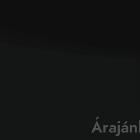
Áraján