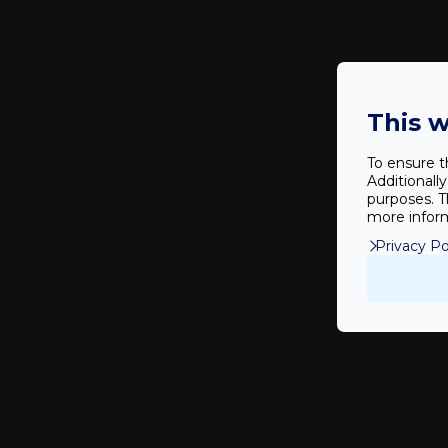
M
This w
To ensure t
Additionall
purposes. T
more inform
Privacy Po