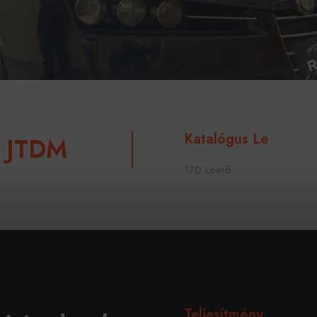
Katalógus Le
0 JTDM
170 Lóerő
Teljesítmény