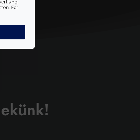
vertising
tton. For
nekünk!