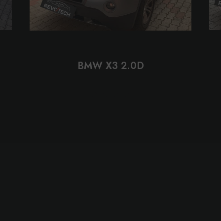
About Us
Terms of 
Services
Cookie Po
Portfolio
Accessibil
BMW X3 2.0D
Latest News
FAQ
Contact Us