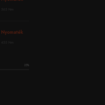
365 Nm
Nyomaték
455 Nm
25
%