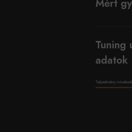
Mért gy
Tuning 
adatok
Teljesítmény növeked