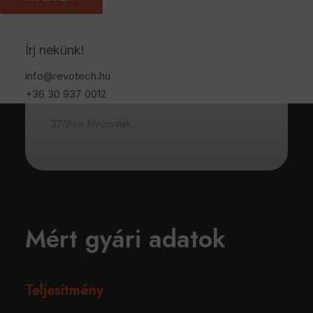
Katalógus Le
Írj nekünk!
150 Lóerő
info@revotech.hu
Katalógus Nm
+36 30 937 0012
375Nm Nyomaték
Mért gyári adatok
Teljesítmény