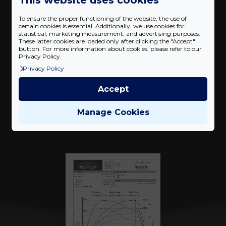
430 Nm
To ensure the proper functioning of the website, the use of
certain cookies is essential. Additionally, we use cookies for
Teljesítmény növekedés
26
%
statistical, marketing measurement, and advertising purposes.
These latter cookies are loaded only after clicking the "Accept"
button. For more information about cookies, please refer to our
Privacy Policy.
Privacy Policy
Accept
Mérési eredmények
Manage Cookies