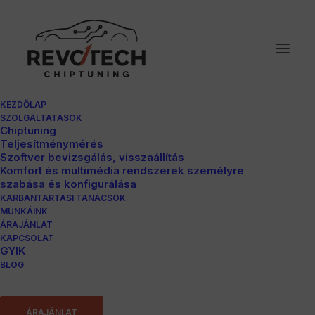
KEZDŐLAP
SZOLGÁLTATÁSOK
Chiptuning
Teljesítménymérés
Szoftver bevizsgálás, visszaállítás
Komfort és multimédia rendszerek személyre
szabása és konfigurálása
KARBANTARTÁSI TANÁCSOK
MUNKÁINK
ÁRAJÁNLAT
Ford Ranger
KAPCSOLAT
GYIK
BLOG
2.2TDCI
ÁRAJÁNLAT