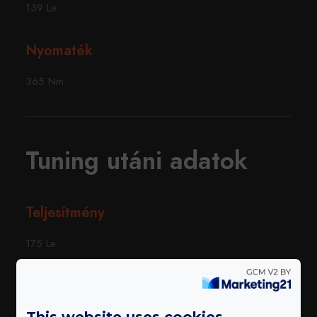
139 Le
Nyomaték
365 Nm
Tuning utáni adatok
Teljesítmény
175 Le
Nyomaték
This website uses cookies