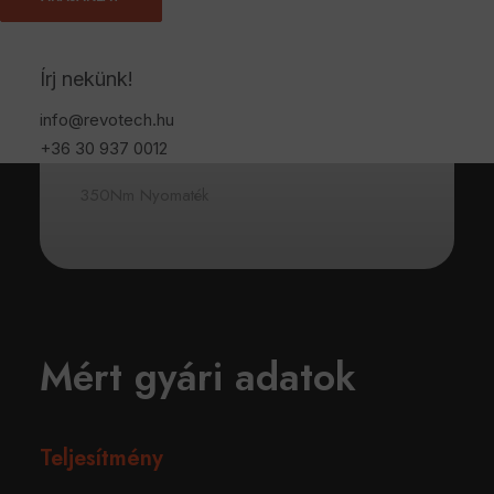
Katalógus Le
Írj nekünk!
150 Lóerő
info@revotech.hu
Katalógus Nm
+36 30 937 0012
350Nm Nyomaték
Mért gyári adatok
Teljesítmény