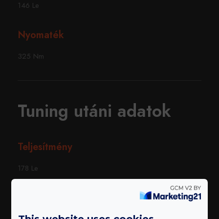
146 Le
Nyomaték
325 Nm
Tuning utáni adatok
Teljesítmény
178 Le
Nyomaték
This website uses cookies