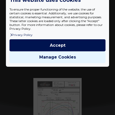
410 Nm
To ensure the proper functioning of the website, the use of
certain cookies is essential. Additionally, we use cookies for
Teljesítmény növekedés
22
%
statistical, marketing measurement, and advertising purposes.
These latter cookies are loaded only after clicking the "Accept"
button. For more information about cookies, please refer to our
Privacy Policy.
Privacy Policy
Accept
Mérési eredmények
Manage Cookies