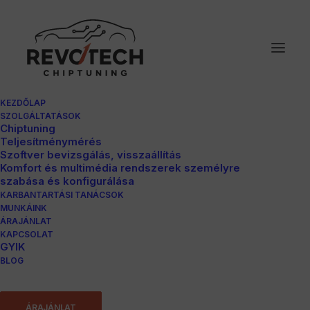
KEZDŐLAP
SZOLGÁLTATÁSOK
Chiptuning
Teljesítménymérés
Szoftver bevizsgálás, visszaállítás
Komfort és multimédia rendszerek személyre
szabása és konfigurálása
KARBANTARTÁSI TANÁCSOK
MUNKÁINK
ÁRAJÁNLAT
Ford S-max
KAPCSOLAT
GYIK
BLOG
2.0TDCI
ÁRAJÁNLAT