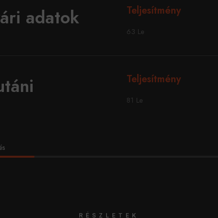
Teljesítmény
ári adatok
63 Le
Teljesítmény
utáni
81 Le
és
RÉSZLETEK