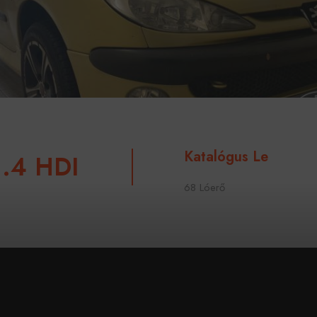
Katalógus Le
1.4 HDI
68 Lóerő