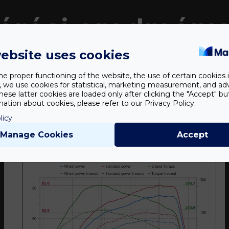
érési eredmény
ebsite uses cookies
he proper functioning of the website, the use of certain cookies i
y, we use cookies for statistical, marketing measurement, and ad
hese latter cookies are loaded only after clicking the "Accept" bu
ation about cookies, please refer to our Privacy Policy.
licy
Manage Cookies
Accept