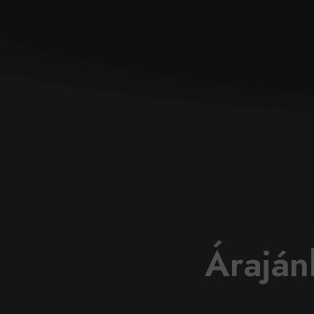
Áraján