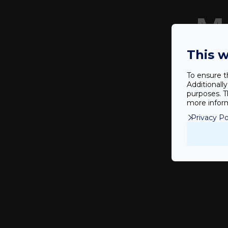
M
This w
To ensure t
Additionall
purposes. T
more inform
Privacy Po