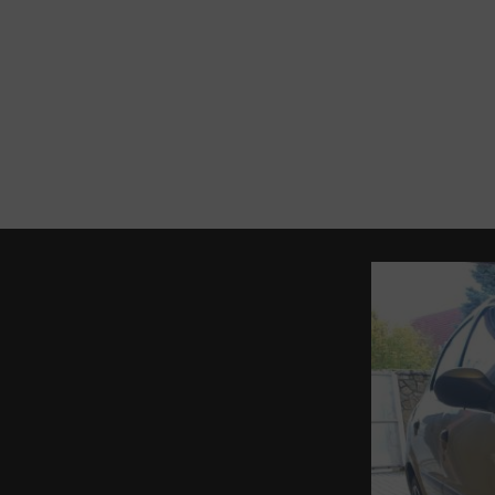
SZOLGÁLTATÁSOK
Chiptuning
Teljesítménymérés
Szoftver bevizsgálás,
visszaállítás
KEZDŐLAP
KARBANTART
Komfort és multimédia
rendszerek személyre
szabása és
konfigurálása