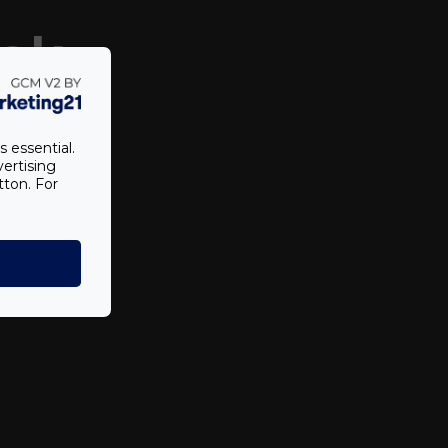
ek
s essential.
vertising
tton. For