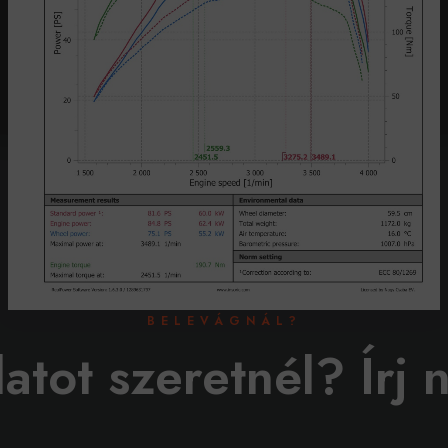
BELEVÁGNÁL?
latot szeretnél? Írj 